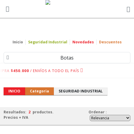
Inicio
Seguridad Industrial
Novedades
Descuentos
Botas
MPRA
$450.000
/ ENVÍOS A TODO EL PAÍS
INICIO
Categoria
SEGURIDAD INDUSTRIAL
Resultados:
2
productos.
Ordenar
:
Precios + IVA