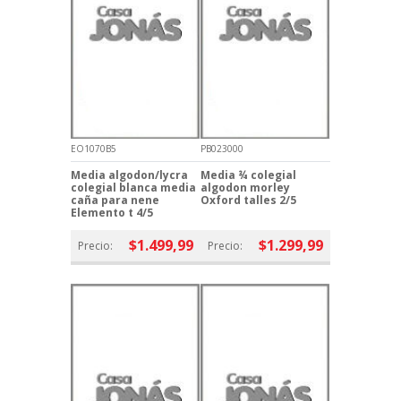
EO1070B5
PB023000
Media algodon/lycra
Media ¾ colegial
colegial blanca media
algodon morley
caña para nene
Oxford talles 2/5
Elemento t 4/5
$1.499,99
$1.299,99
Precio:
Precio: