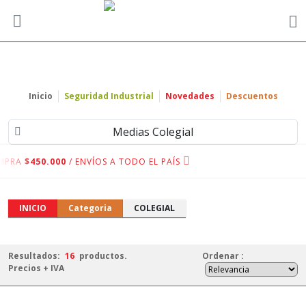
Inicio
Seguridad Industrial
Novedades
Descuentos
Medias Colegial
MPRA
$450.000
/ ENVÍOS A TODO EL PAÍS
INICIO
Categoria
COLEGIAL
Resultados:
16
productos.
Ordenar
:
Precios + IVA