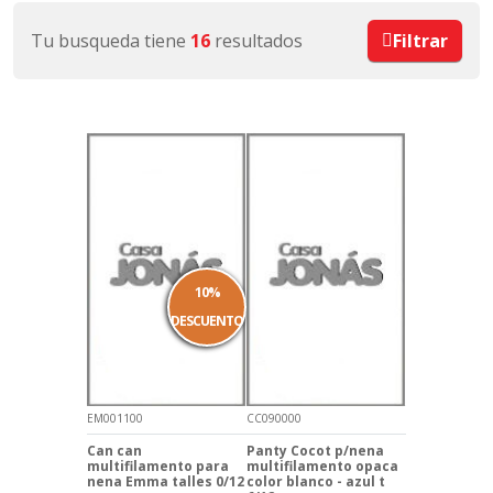
Tu busqueda tiene
16
resultados
Filtrar
10%
DESCUENTO
EM001100
CC090000
Can can
Panty Cocot p/nena
multifilamento para
multifilamento opaca
nena Emma talles 0/12
color blanco - azul t