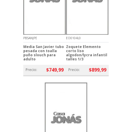
PBSANJPE
EO0104L0
Media San Javier tubo
Zoquete Elemento
pesada con toalla
corto liso
puño slouch para
algodon/lycra infantil
adulto
talles 1/3
$749,99
$899,99
Precio:
Precio: