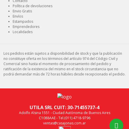
Contacto
Política de devoluciones
Envio Gratis
Envíos
Estampados
Emprendedores
Localidades
Los pedidos están sujetos a disponibilidad de stock y que la publicación
no constituye oferta en los términos del artículo 974 del Código Civil y
Comercial sino hasta el momento de procesamiento del pedido y
ratificación de la existencia del mismo en el stock circunstancia que no
podrá demandar más de 72 horas hábiles desde recepcionado el pedido.
UTILA SRL CUIT: 30-71455737-4
Adolfo Alsina 1551 - Ciudad Autónoma de Buenos Aires
C1088AAE - Tel.(011) 4718-9796
ventas@casajonas.com.ar