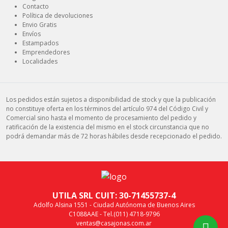
Contacto
Política de devoluciones
Envio Gratis
Envíos
Estampados
Emprendedores
Localidades
Los pedidos están sujetos a disponibilidad de stock y que la publicación
no constituye oferta en los términos del artículo 974 del Código Civil y
Comercial sino hasta el momento de procesamiento del pedido y
ratificación de la existencia del mismo en el stock circunstancia que no
podrá demandar más de 72 horas hábiles desde recepcionado el pedido.
UTILA SRL CUIT: 30-71455737-4
Adolfo Alsina 1551 - Ciudad Autónoma de Buenos Aires
C1088AAE - Tel.(011) 4718-9796
ventas@casajonas.com.ar