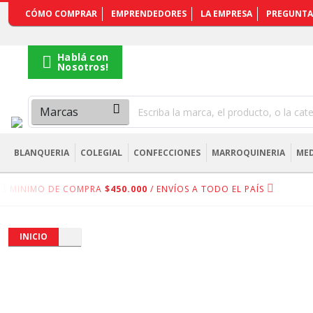
REGISTRARSE
CÓMO COMPRAR
EMPRENDEDORES
LA EMPRESA
PREGUNTA
Hablá con
Nosotros!
BLANQUERIA
COLEGIAL
CONFECCIONES
MARROQUINERIA
MED
MINIMO DE COMPRA
$450.000
/ ENVÍOS A TODO EL PAÍS
INICIO