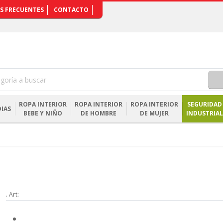
S FRECUENTES
CONTACTO
ROPA INTERIOR
ROPA INTERIOR
ROPA INTERIOR
SEGURIDAD
IAS
BEBE Y NIÑO
DE HOMBRE
DE MUJER
INDUSTRIAL
. Art: