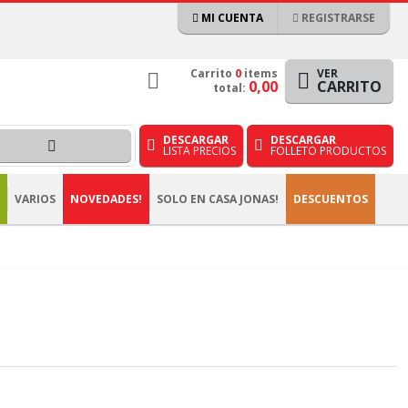
MI CUENTA
REGISTRARSE
Carrito
0
items
VER
0,00
CARRITO
total:
DESCARGAR
DESCARGAR
LISTA PRECIOS
FOLLETO PRODUCTOS
VARIOS
NOVEDADES!
SOLO EN CASA JONAS!
DESCUENTOS