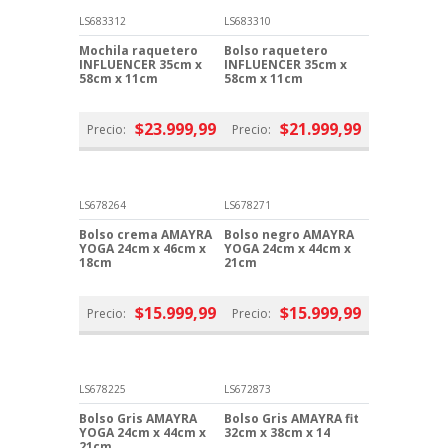
LS683312
LS683310
Mochila raquetero
Bolso raquetero
INFLUENCER 35cm x
INFLUENCER 35cm x
58cm x 11cm
58cm x 11cm
$23.999,99
$21.999,99
Precio:
Precio:
LS678264
LS678271
Bolso crema AMAYRA
Bolso negro AMAYRA
YOGA 24cm x 46cm x
YOGA 24cm x 44cm x
18cm
21cm
$15.999,99
$15.999,99
Precio:
Precio:
LS678225
LS672873
Bolso Gris AMAYRA
Bolso Gris AMAYRA fit
YOGA 24cm x 44cm x
32cm x 38cm x 14
21cm