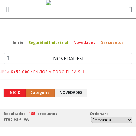
Inicio
Seguridad Industrial
Novedades
Descuentos
NOVEDADES!
MPRA
$450.000
/ ENVÍOS A TODO EL PAÍS
INICIO
Categoria
NOVEDADES
Resultados:
155
productos.
Ordenar
:
Precios + IVA