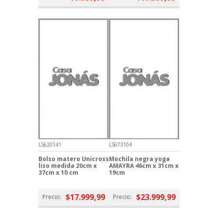
LS620141
LS673104
Bolso matero Unicross
Mochila negra yoga
liso medida 20cm x
AMAYRA 46cm x 31cm x
37cm x 10 cm
19cm
$17.999,99
$23.999,99
Precio:
Precio: