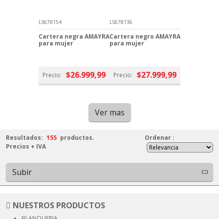
LS678154
LS678136
Cartera negra AMAYRA
Cartera negro AMAYRA
para mujer
para mujer
$26.999,99
$27.999,99
Precio:
Precio:
Ver mas
Resultados:
155
productos.
Ordenar
:
Precios + IVA
Subir
NUESTROS PRODUCTOS
BLANQUERIA