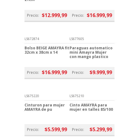
$12.999,99
$16.999,99
Precio:
Precio:
LS672874
LS677605
Bolso BEIGE AMAYRA fit
Paraguas automatico
32cm x 38cm x 14
mini Amayra Mujer
con mango plastico
$16.999,99
$9.999,99
Precio:
Precio:
LS675220
LS675210
Cinturon para mujer
Cinto AMAYRA para
AMAYRA de pu
mujer en talles 85/100
$5.599,99
$5.299,99
Precio:
Precio: