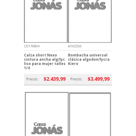
CD170804
KI102550
Calza short Nexo
Bombacha universal
cintura ancha alg/lyc
clásica algodon/lycra
liso para mujer talles
Kiero
1/4
$2.439,99
$3.499,99
Precio:
Precio: