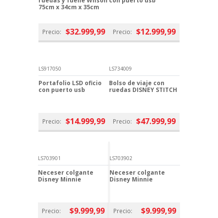
ruedas y fuelle Wilson
con puerto usb
75cm x 34cm x 35cm
$32.999,99
$12.999,99
Precio:
Precio:
LS917050
LS734009
Portafolio LSD oficio
Bolso de viaje con
con puerto usb
ruedas DISNEY STITCH
$14.999,99
$47.999,99
Precio:
Precio:
LS703901
LS703902
Neceser colgante
Neceser colgante
Disney Minnie
Disney Minnie
$9.999,99
$9.999,99
Precio:
Precio: