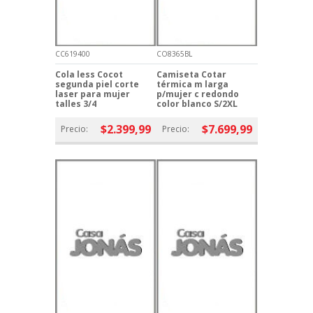
CC619400
CO8365BL
Cola less Cocot
Camiseta Cotar
segunda piel corte
térmica m larga
laser para mujer
p/mujer c redondo
talles 3/4
color blanco S/2XL
$2.399,99
$7.699,99
Precio:
Precio: