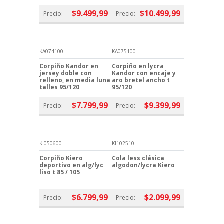
$9.499,99
$10.499,99
Precio:
Precio:
KA074100
KA075100
Corpiño Kandor en
Corpiño en lycra
jersey doble con
Kandor con encaje y
relleno, en media luna
aro bretel ancho t
talles 95/120
95/120
$7.799,99
$9.399,99
Precio:
Precio:
KI050600
KI102510
Corpiño Kiero
Cola less clásica
deportivo en alg/lyc
algodon/lycra Kiero
liso t 85 / 105
$6.799,99
$2.099,99
Precio:
Precio: