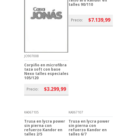
falso aro Kandor en
talles 90/110
$7.139,99
Precio:
JO907008
Corpiño en microfibra
taza soft con base
Nexo talles especiales
105/120
$3.299,99
Precio:
KA067105
KA067107
Trusa en lycra power
Trusa en lycra power
sin pierna con
sin pierna con
refuerzo Kandor en
refuerzo Kandor en
talles 2/5
talles 6/7