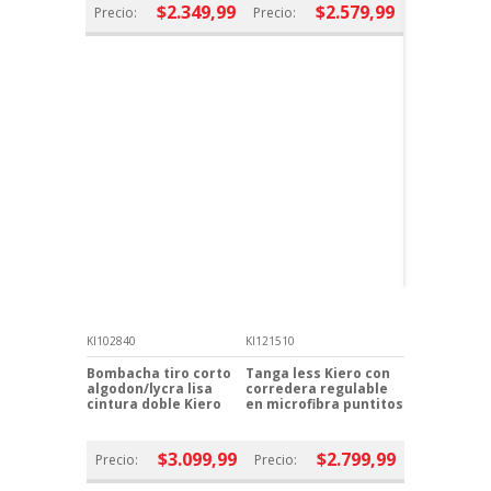
$2.349,99
$2.579,99
Precio:
Precio:
KI102840
KI121510
Bombacha tiro corto
Tanga less Kiero con
algodon/lycra lisa
corredera regulable
cintura doble Kiero
en microfibra puntitos
$3.099,99
$2.799,99
Precio:
Precio: