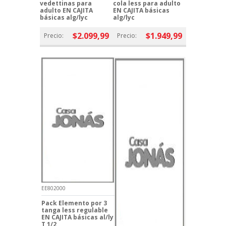
vedettinas para
cola less para adulto
adulto EN CAJITA
EN CAJITA básicas
básicas alg/lyc
alg/lyc
$2.099,99
$1.949,99
Precio:
Precio:
EE802000
Pack Elemento por 3
tanga less regulable
EN CAJITA básicas al/ly
T 1/2