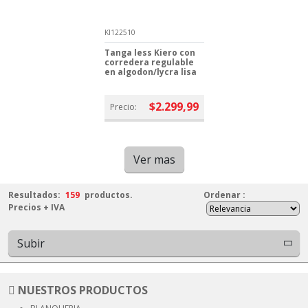
KI122510
Tanga less Kiero con
corredera regulable
en algodon/lycra lisa
$2.299,99
Precio:
Ver mas
Resultados:
159
productos.
Ordenar
:
Precios + IVA
Subir
NUESTROS PRODUCTOS