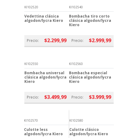
KI102520
KI102540
Vedettina clásica
Bombacha tiro corto
algodon/lycra Kiero
clásica algodon/lycra
Kiero
$2.299,99
$2.999,99
Precio:
Precio:
KI102550
KI102560
Bombacha universal
Bombacha especial
clásica algodon/lycra
clásica algodon/lycra
Kiero
Kiero
$3.499,99
$3.999,99
Precio:
Precio:
KI102570
KI102580
Culotte less
Culotte clásico
algodon/lycra Kiero
algodon/lycra Kiero