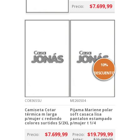
$7.699,99
Precio:
10%
DESCUENTO
CO8365SU
ME260504
Camiseta Cotar
Pijama Mariene polar
térmica m larga
soft casaca lisa
p/mujer c redondo
pantalon estampado
colores surtidos S/2XL
p/mujer t 1/4
$7.699,99
$19.799,99
Precio:
Precio:
Antes:
$21.999,99