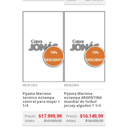
10%
15%
DESCUENTO
DESCUENTO
ME261504
ME262404
Pijama Mariene
Pijama Mariene
termico estampa
estampa ARGENTINA
central para mujer t
mundial de futbol
1/4
jersey algodon T 1/4
$17.999,99
$16.149,99
Precio:
Precio:
Antes:
$19.999,99
Antes:
$18.999,99