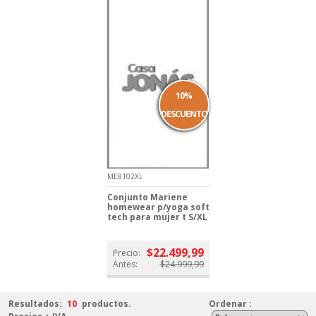
10%
DESCUENTO
ME8102XL
Conjunto Mariene
homewear p/yoga soft
tech para mujer t S/XL
$22.499,99
Precio:
Antes:
$24.999,99
Resultados:
10
productos.
Ordenar
: