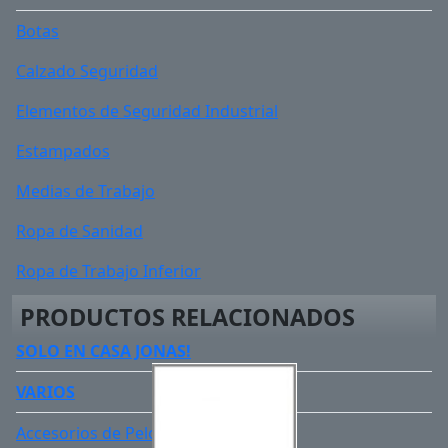
Botas
Planta Exterior:
Poliuretano Multidensidad
Calzado Seguridad
Plantilla:
Ultra confort ergonómica
Elementos de Seguridad Industrial
Estampados
Alta visibilidad:
Cordones con reflemax
Medias de Trabajo
Diélectrico:
Planta dieléctrica (solo la planta, no
Ropa de Sanidad
todo el calzado)
Ropa de Trabajo Inferior
Ropa de Trabajo Superior
PRODUCTOS RELACIONADOS
SOLO EN CASA JONAS!
VARIOS
Accesorios de Pelo