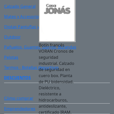
Calzado General
Mates y Accesorios
Ojotas Pantuflas y Alpargatas
Outdoor
Botín francés
Pañuelos, Guantes, Gorros, Bufandas
VORAN Cronos de
Pelotas
seguridad
industrial. Calzado
Termos - Botellas deportivas
de seguridad en
cuero box. Planta
DESCUENTOS
de PU bidensidad.
Dieléctrico,
resistente a
Cómo comprar
hidrocarburos,
antideslizante,
Emprendedores
certificado IRAM.