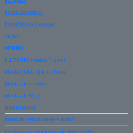
Paraguas
Cant. de unidades
Portacosméticos
Portafolios y Morrales
Si no hay stock
Valijas
MEDIAS
ELEMENTO medias Promo!
130599.99
Precio:
$
+ IVA
Medias Bebe, Chicos, Teens
AGREGAR AL CARRITO
AGREGADO :)
Medias de Hombre
Medias de Mujer
NOVEDADES!
ESPECIFICACIONES
ROPA INTERIOR
BEBE Y NIÑO
Descargar especificaciones técnicas
Bombachas y Conjuntos de Bebe y Niño