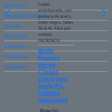
Cuello
La empresa
acolchonado, con
Preguntas frecuentes
puntera de acero.
Color negro. Talles
Contacto
38 al 45. Pack por
unidad.
Envío gratis
FNCRONOS
Transporte
Botín
Estampados
francés
Voran
Localidades
Cronos
cuero box
suela PU,
calzado
seguridad
Precio: