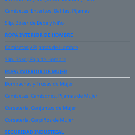
Camisetas, Enteritos, Batitas, Pijamas
CARACTERÍSTICAS DEL PRODUCTO
Slip, Boxer de Bebe y Niño
Iram:
3610
ROPA INTERIOR
DE HOMBRE
Color:
Gris
Camisetas y Pijamas de Hombre
Slip, Boxer, Faja de Hombre
Puntera:
Aluminio (Bajo normas)
ROPA INTERIOR
DE MUJER
Capellada:
Cuero Nobuk y materiales textiles
Bombachas y Trusas de Mujer
Camisetas, Camisones, Pijamas de Mujer
Forro:
Textil con tratamiento antimicrobiano
Corsetería, Conjuntos de Mujer
Pasa Cordón:
Ojalillos reforzados
Corsetería, Corpiños de Mujer
Entreplanta:
Poliuretano Multidensidad
SEGURIDAD
INDUSTRIAL