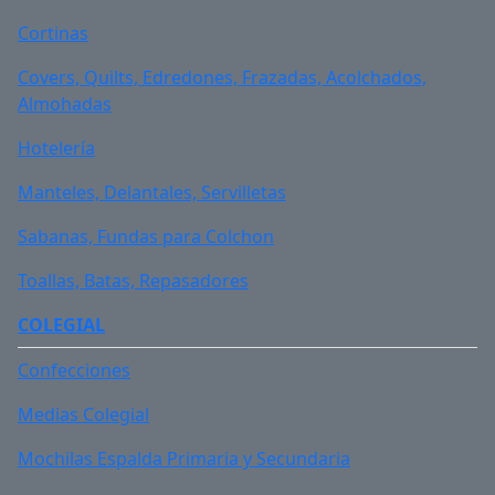
Cortinas
Covers, Quilts, Edredones, Frazadas, Acolchados,
Almohadas
Hotelería
Manteles, Delantales, Servilletas
Sabanas, Fundas para Colchon
Toallas, Batas, Repasadores
FUNCIONAL
. Art: FNBALI00
COLEGIAL
Zapatilla Funcional ULTRALIVIANA Bali para mujer,
Confecciones
calzado seguridad
Medias Colegial
Zapatilla ULTRALIVIANA FUNCIONAL Bali para mujer
Mochilas Espalda Primaria y Secundaria
de seguridad industrial. Calzado de seguridad en
cuero Nobuk. Planta de PU multidensidad.