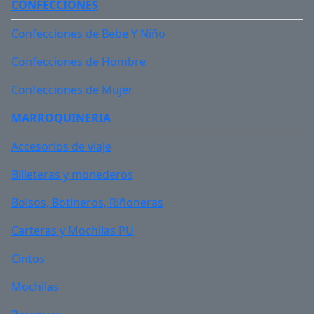
CONFECCIONES
Confeccionada con capellada en combinación de
cuero y material textil. Planta dieléctrica, resistente
Confecciones de Bebe Y Niño
a hidrocarburos, antideslizante, aislamiento de
temperatura del suelo, certificado IRAM. Cuello y
Confecciones de Hombre
lengueta acolchonada, forro interior en la parte
Confecciones de Mujer
inferior, plantilla ergonómica, con puntera de
aluminio (mas liviano). Color Gris. Talles 35 al 39.
MARROQUINERIA
Accesorios de viaje
Color
Billeteras y monederos
Bolsos, Botineros, Riñoneras
Presentación
Carteras y Mochilas PU
Cintos
Talle / Medida
Mochilas