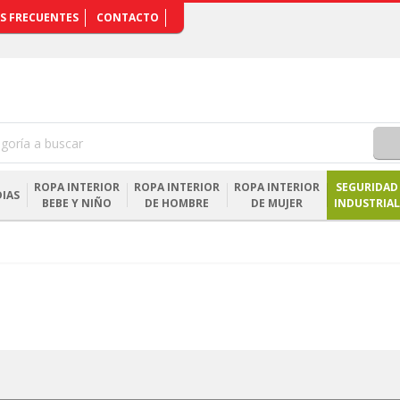
S FRECUENTES
CONTACTO
ROPA INTERIOR
ROPA INTERIOR
ROPA INTERIOR
SEGURIDAD
IAS
BEBE Y NIÑO
DE HOMBRE
DE MUJER
INDUSTRIAL