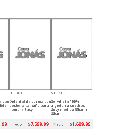
SU194000
SU017000
a con
Delantal de cocina con
Servilleta 100%
dida
pechera tamaño para
algodon a cuadros
hombre Susy
Susy medida 35cm x
35cm
,99
$7.599,99
$1.699,99
Precio:
Precio: