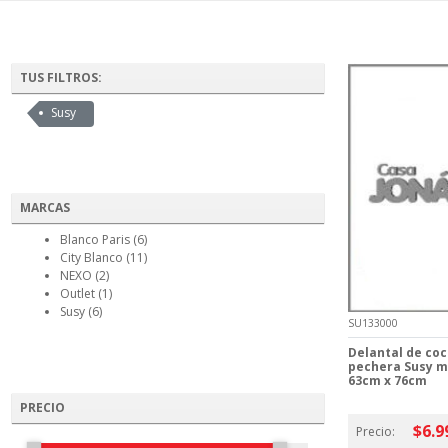
TUS FILTROS:
Susy
MARCAS
Blanco Paris (6)
City Blanco (11)
NEXO (2)
Outlet (1)
Susy (6)
SU133000
Delantal de coc
pechera Susy 
63cm x 76cm
PRECIO
$6.9
Precio: