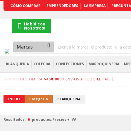
REGISTRARSE
CÓMO COMPRAR
EMPRENDEDORES
LA EMPRESA
PREGUNTA
Hablá con
Nosotros!
BLANQUERIA
COLEGIAL
CONFECCIONES
MARROQUINERIA
MED
MINIMO DE COMPRA
$450.000
/ ENVÍOS A TODO EL PAÍS
INICIO
Categoria
BLANQUERIA
Resultados:
6
productos.
Precios + IVA