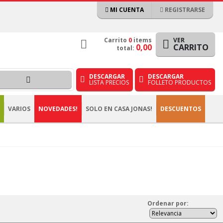
MI CUENTA
REGISTRARSE
Carrito
0
items
VER
0,00
CARRITO
total:
DESCARGAR
DESCARGAR
LISTA PRECIOS
FOLLETO PRODUCTOS
VARIOS
NOVEDADES!
SOLO EN CASA JONAS!
DESCUENTOS
Ordenar
por
: