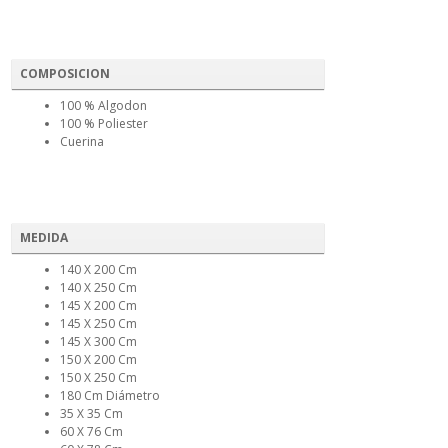
COMPOSICION
100 % Algodon
100 % Poliester
Cuerina
MEDIDA
140 X 200 Cm
140 X 250 Cm
145 X 200 Cm
145 X 250 Cm
145 X 300 Cm
150 X 200 Cm
150 X 250 Cm
180 Cm Diámetro
35 X 35 Cm
60 X 76 Cm