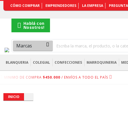
REGISTRARSE
CÓMO COMPRAR
EMPRENDEDORES
LA EMPRESA
PREGUNTA
Hablá con
Nosotros!
BLANQUERIA
COLEGIAL
CONFECCIONES
MARROQUINERIA
MED
MINIMO DE COMPRA
$450.000
/ ENVÍOS A TODO EL PAÍS
INICIO