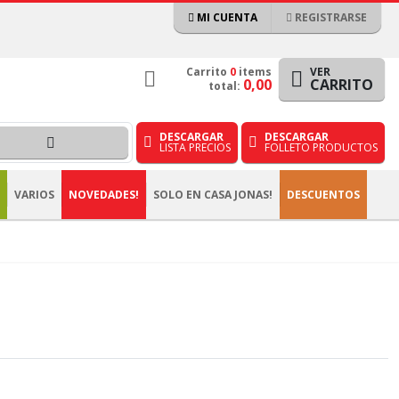
MI CUENTA
REGISTRARSE
Carrito
0
items
VER
0,00
CARRITO
total:
DESCARGAR
DESCARGAR
LISTA PRECIOS
FOLLETO PRODUCTOS
VARIOS
NOVEDADES!
SOLO EN CASA JONAS!
DESCUENTOS