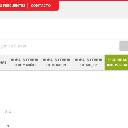
S FRECUENTES
CONTACTO
ROPA INTERIOR
ROPA INTERIOR
ROPA INTERIOR
SEGURIDAD
IAS
BEBE Y NIÑO
DE HOMBRE
DE MUJER
INDUSTRIAL
. Art: